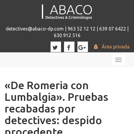
detectives@abaco-dp.com | 963 52 12 12 | 639 07 6422 |
630 912 516
Área privada
Toggl
naviga
«De Romeria con
Lumbalgia». Pruebas
recabadas por
detectives: despido
procedente