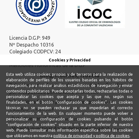
Licencia D.G.P: 949
Nº Despacho 10316
Colegiado CODPCV: 24
Colegiado ICOC: 140
Cookies y Privacidad
Menciones Honoríficas de la D.G.P
Blog, Noticias, Novela
Esta web utiliza cookies propias y de terceros para la realización de
elaboración de perfiles de los usuarios basadas en los hábitos de
Detectives privados en Valencia contra los fraudes
navegación, para realizar análisis estadísticos de navegación y enviar
contenidos publicitarios. Puede aceptarlas todas, rechazarlas todas o
por incapacidad permanente
23 junio, 2026
personalizar las cookies que acepta y las que no, según sus
Informática forense por detectives privados en
finalidades, en el botón “configuración de cookies”. Las cookies
técnicas no se pueden rechazar ya que impedirían el correcto
Valencia
19 mayo, 2026
funcionamiento de la web. En cualquier momento puede volver a
¿Detectives en el Gym?
personalizar su configuración de cookies pulsando el botón
5 abril, 2026
“configuración de cookies” situado en la parte inferior de nuestra
¿Me está investigando un detective privado?
6 marzo,
web. Puede consultar más información específica sobre las cookies
que utilizamos en nuestra
política de privacidad y política de cookies
.
2026