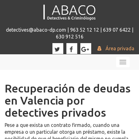
detectives@abaco-dp.com | 963 52 12 12 | 639 07 6422 |
630 912 516
Área privada
Toggl
naviga
Recuperación de deudas
en Valencia por
detectives privados
Pese a que exista un contrato firmado, cuando una
empresa o un particular otorga un préstamo, existe la
posibilidad de que el beneficiario del mismo no cumpla