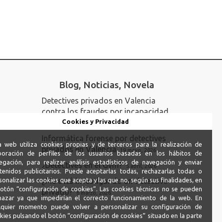
Blog, Noticias, Novela
Detectives privados en Valencia
contra los fraudes por incapacidad
permanente
Cookies y Privacidad
23 junio, 2026
Informática forense por detectives
a web utiliza cookies propias y de terceros para la realización de
privados en Valencia
19 mayo, 2026
boración de perfiles de los usuarios basadas en los hábitos de
egación, para realizar análisis estadísticos de navegación y enviar
¿Detectives en el Gym?
5 abril, 2026
tenidos publicitarios. Puede aceptarlas todas, rechazarlas todas o
sonalizar las cookies que acepta y las que no, según sus finalidades, en
¿Me está investigando un detective
botón “configuración de cookies”. Las cookies técnicas no se pueden
privado?
6 marzo, 2026
hazar ya que impedirían el correcto funcionamiento de la web. En
lquier momento puede volver a personalizar su configuración de
kies pulsando el botón “configuración de cookies” situado en la parte