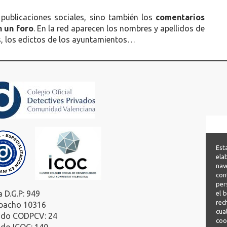
publicaciones sociales, sino también los
comentarios
n un foro
. En la red aparecen los nombres y apellidos de
s, los edictos de los ayuntamientos…
Est
ela
nav
con
per
a D.G.P: 949
el 
rec
pacho 10316
cua
ado CODPCV: 24
coo