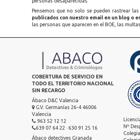
personas desaparecidas.
Pensemos que no solo se pueden rastrear las 
publicados con nuestro email en un blog o e
las personas que aparecen en el BOE, las multa
COBERTURA DE SERVICIO EN
TODO EL TERRITORIO NACIONAL
SIN RECARGO
Ábaco D&C Valencia
G.V. Germanías 26-4 46006
Valencia
Licenci
963 52 12 12
Nº Des
639 07 64 22 · 630 91 25 16
Colegi
Ábaco detectives Granada