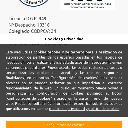
Licencia D.G.P: 949
Nº Despacho 10316
Colegiado CODPCV: 24
Colegiado ICOC: 140
Cookies y Privacidad
Menciones Honoríficas de la D.G.P
Blog, Noticias, Novela
Esta web utiliza cookies propias y de terceros para la realización de
elaboración de perfiles de los usuarios basadas en los hábitos de
Detectives privados en Valencia contra los fraudes
navegación, para realizar análisis estadísticos de navegación y enviar
contenidos publicitarios. Puede aceptarlas todas, rechazarlas todas o
por incapacidad permanente
23 junio, 2026
personalizar las cookies que acepta y las que no, según sus
Informática forense por detectives privados en
finalidades, en el botón “configuración de cookies”. Las cookies
técnicas no se pueden rechazar ya que impedirían el correcto
Valencia
19 mayo, 2026
funcionamiento de la web. En cualquier momento puede volver a
¿Detectives en el Gym?
personalizar su configuración de cookies pulsando el botón
5 abril, 2026
“configuración de cookies” situado en la parte inferior de nuestra
¿Me está investigando un detective privado?
6 marzo,
web. Puede consultar más información específica sobre las cookies
que utilizamos en nuestra
política de privacidad y política de cookies
.
2026
Configuración de cookies