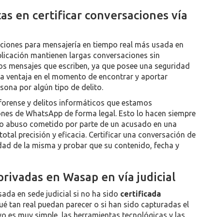
as en certificar conversaciones vía
aciones para mensajería en tiempo real más usada en
plicación mantienen largas conversaciones sin
los mensajes que escriben, ya que posee una seguridad
na ventaja en el momento de encontrar y aportar
rsona por algún tipo de delito.
 forense y delitos informáticos que estamos
ones de WhatsApp de forma legal. Esto lo hacen siempre
n o abuso cometido por parte de un acusado en una
total precisión y eficacia. Certificar una conversación de
dad de la misma y probar que su contenido, fecha y
privadas en Wasap en vía judicial
da en sede judicial si no ha sido
certificada
é tan real puedan parecer o si han sido capturadas el
o es muy simple, las herramientas tecnológicas y las