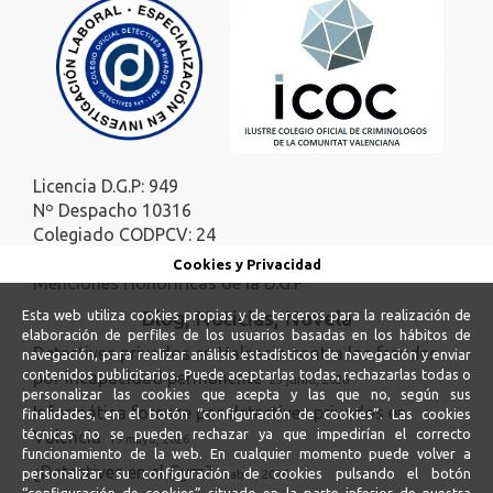
Licencia D.G.P: 949
Nº Despacho 10316
Colegiado CODPCV: 24
Colegiado ICOC: 140
Cookies y Privacidad
Menciones Honoríficas de la D.G.P
Blog, Noticias, Novela
Esta web utiliza cookies propias y de terceros para la realización de
elaboración de perfiles de los usuarios basadas en los hábitos de
Detectives privados en Valencia contra los fraudes
navegación, para realizar análisis estadísticos de navegación y enviar
contenidos publicitarios. Puede aceptarlas todas, rechazarlas todas o
por incapacidad permanente
23 junio, 2026
personalizar las cookies que acepta y las que no, según sus
Informática forense por detectives privados en
finalidades, en el botón “configuración de cookies”. Las cookies
técnicas no se pueden rechazar ya que impedirían el correcto
Valencia
19 mayo, 2026
funcionamiento de la web. En cualquier momento puede volver a
¿Detectives en el Gym?
personalizar su configuración de cookies pulsando el botón
5 abril, 2026