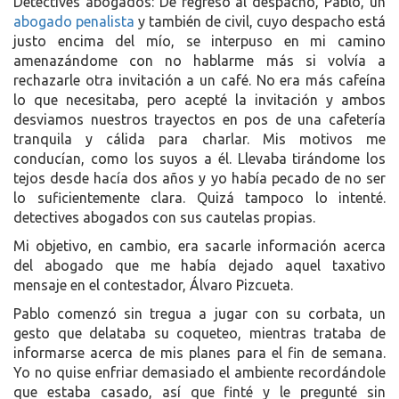
Detectives abogados: De regreso al despacho, Pablo, un
abogado penalista
y también de civil, cuyo despacho está
justo encima del mío, se interpuso en mi camino
amenazándome con no hablarme más si volvía a
rechazarle otra invitación a un café. No era más cafeína
lo que necesitaba, pero acepté la invitación y ambos
desviamos nuestros trayectos en pos de una cafetería
tranquila y cálida para charlar. Mis motivos me
conducían, como los suyos a él. Llevaba tirándome los
tejos desde hacía dos años y yo había pecado de no ser
lo suficientemente clara. Quizá tampoco lo intenté.
detectives abogados con sus cautelas propias.
Mi objetivo, en cambio, era sacarle información acerca
del abogado que me había dejado aquel taxativo
mensaje en el contestador, Álvaro Pizcueta.
Pablo comenzó sin tregua a jugar con su corbata, un
gesto que delataba su coqueteo, mientras trataba de
informarse acerca de mis planes para el fin de semana.
Yo no quise enfriar demasiado el ambiente recordándole
que estaba casado, así que finté y le pregunté sin