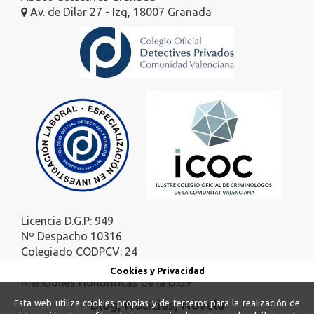
Av. de Dilar 27 - Izq, 18007 Granada
Licencia D.G.P: 949
Nº Despacho 10316
Colegiado CODPCV: 24
Colegiado ICOC: 140
Cookies y Privacidad
Menciones Honoríficas de la D.G.P
Blog, Noticias, Novela
Esta web utiliza cookies propias y de terceros para la realización de