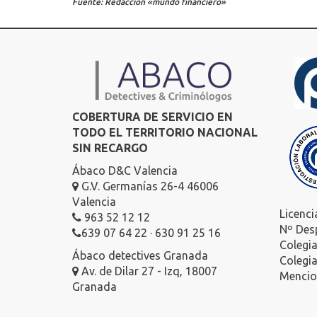
Fuente: Redacción «mundo financiero»
COBERTURA DE SERVICIO EN
TODO EL TERRITORIO NACIONAL
SIN RECARGO
Ábaco D&C Valencia
G.V. Germanías 26-4 46006
Valencia
Licenci
963 52 12 12
Nº Des
639 07 64 22 · 630 91 25 16
Colegi
Ábaco detectives Granada
Colegi
Av. de Dilar 27 - Izq, 18007
Mencion
Granada