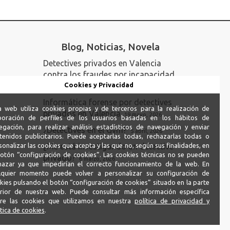
Blog, Noticias, Novela
Detectives privados en Valencia
contra los fraudes por incapacidad
permanente
Cookies y Privacidad
23 junio, 2026
Informática forense por detectives
a web utiliza cookies propias y de terceros para la realización de
privados en Valencia
19 mayo, 2026
boración de perfiles de los usuarios basadas en los hábitos de
egación, para realizar análisis estadísticos de navegación y enviar
¿Detectives en el Gym?
5 abril, 2026
tenidos publicitarios. Puede aceptarlas todas, rechazarlas todas o
sonalizar las cookies que acepta y las que no, según sus finalidades, en
¿Me está investigando un detective
botón “configuración de cookies”. Las cookies técnicas no se pueden
privado?
6 marzo, 2026
hazar ya que impedirían el correcto funcionamiento de la web. En
lquier momento puede volver a personalizar su configuración de
kies pulsando el botón “configuración de cookies” situado en la parte
erior de nuestra web. Puede consultar más información específica
re las cookies que utilizamos en nuestra
política de privacidad y
ítica de cookies
.