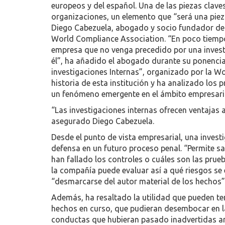
europeos y del español. Una de las piezas claves
organizaciones, un elemento que “será una piez
Diego Cabezuela, abogado y socio fundador de C
World Compliance Association. “En poco tiempo 
empresa que no venga precedido por una investi
él”, ha añadido el abogado durante su ponencia
investigaciones Internas”, organizado por la W
historia de esta institución y ha analizado los 
un fenómeno emergente en el ámbito empresaria
“Las investigaciones internas ofrecen ventajas a 
asegurado Diego Cabezuela.
Desde el punto de vista empresarial, una invest
defensa en un futuro proceso penal. “Permite sa
han fallado los controles o cuáles son las pru
la compañía puede evaluar así a qué riesgos se e
“desmarcarse del autor material de los hechos”
Además, ha resaltado la utilidad que pueden ten
hechos en curso, que pudieran desembocar en l
conductas que hubieran pasado inadvertidas ant