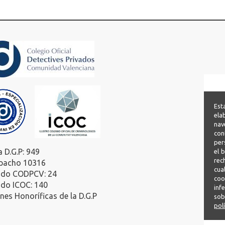
Est
ela
nav
con
per
a D.G.P: 949
el 
rec
pacho 10316
cua
ado CODPCV: 24
coo
ado ICOC: 140
inf
es Honoríficas de la D.G.P
sob
pol