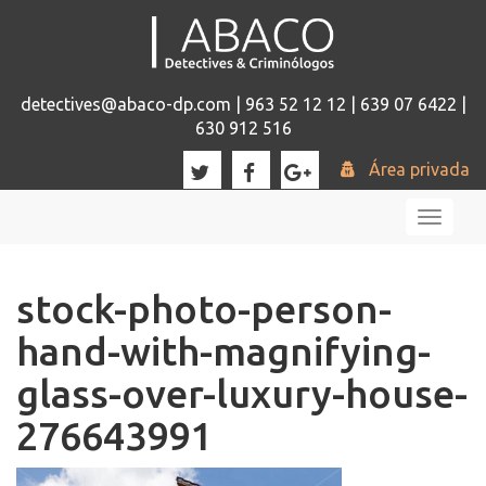
detectives@abaco-dp.com | 963 52 12 12 | 639 07 6422 |
630 912 516
Área privada
Toggl
naviga
stock-photo-person-
hand-with-magnifying-
glass-over-luxury-house-
276643991