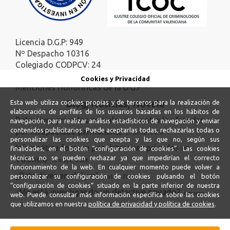
Licencia D.G.P: 949
Nº Despacho 10316
Colegiado CODPCV: 24
Colegiado ICOC: 140
Cookies y Privacidad
Menciones Honoríficas de la D.G.P
Blog, Noticias, Novela
Esta web utiliza cookies propias y de terceros para la realización de
elaboración de perfiles de los usuarios basadas en los hábitos de
Detectives privados en Valencia contra los fraudes
navegación, para realizar análisis estadísticos de navegación y enviar
contenidos publicitarios. Puede aceptarlas todas, rechazarlas todas o
por incapacidad permanente
23 junio, 2026
personalizar las cookies que acepta y las que no, según sus
Informática forense por detectives privados en
finalidades, en el botón “configuración de cookies”. Las cookies
técnicas no se pueden rechazar ya que impedirían el correcto
Valencia
19 mayo, 2026
funcionamiento de la web. En cualquier momento puede volver a
¿Detectives en el Gym?
personalizar su configuración de cookies pulsando el botón
5 abril, 2026
“configuración de cookies” situado en la parte inferior de nuestra
¿Me está investigando un detective privado?
6 marzo,
web. Puede consultar más información específica sobre las cookies
que utilizamos en nuestra
política de privacidad y política de cookies
.
2026