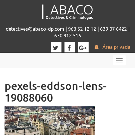
detectives@abaco-dp.com | 963 52 12 12 | 639 07 6422 |
630 912 516
Área privada
Toggl
naviga
pexels-eddson-lens-
19088060