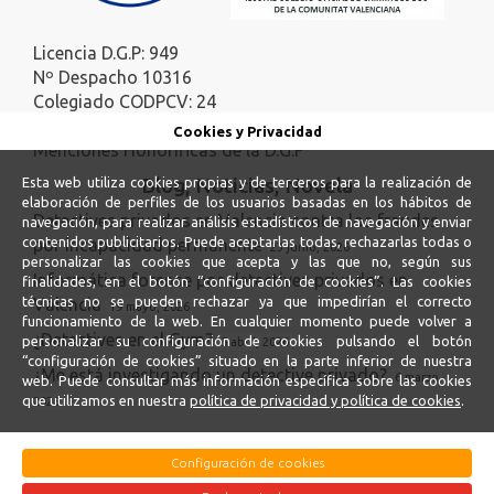
Licencia D.G.P: 949
Nº Despacho 10316
Colegiado CODPCV: 24
Colegiado ICOC: 140
Cookies y Privacidad
Menciones Honoríficas de la D.G.P
Blog, Noticias, Novela
Esta web utiliza cookies propias y de terceros para la realización de
elaboración de perfiles de los usuarios basadas en los hábitos de
Detectives privados en Valencia contra los fraudes
navegación, para realizar análisis estadísticos de navegación y enviar
contenidos publicitarios. Puede aceptarlas todas, rechazarlas todas o
por incapacidad permanente
23 junio, 2026
personalizar las cookies que acepta y las que no, según sus
Informática forense por detectives privados en
finalidades, en el botón “configuración de cookies”. Las cookies
técnicas no se pueden rechazar ya que impedirían el correcto
Valencia
19 mayo, 2026
funcionamiento de la web. En cualquier momento puede volver a
¿Detectives en el Gym?
personalizar su configuración de cookies pulsando el botón
5 abril, 2026
“configuración de cookies” situado en la parte inferior de nuestra
¿Me está investigando un detective privado?
6 marzo,
web. Puede consultar más información específica sobre las cookies
que utilizamos en nuestra
política de privacidad y política de cookies
.
2026
Configuración de cookies
Verkot
@2015-2020
Configurar cookies |
Politica de cookies |