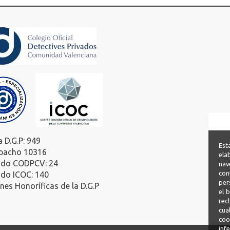
a D.G.P: 949
Est
pacho 10316
ela
ado CODPCV: 24
nav
con
ado ICOC: 140
per
es Honoríficas de la D.G.P
el 
rec
cua
coo
inf