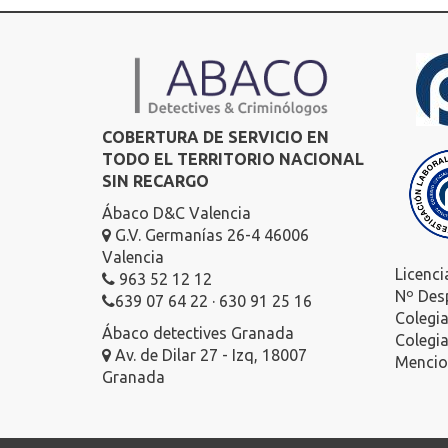
COBERTURA DE SERVICIO EN
TODO EL TERRITORIO NACIONAL
SIN RECARGO
Ábaco D&C Valencia
G.V. Germanías 26-4 46006
Valencia
Licenci
963 52 12 12
Nº Des
639 07 64 22 · 630 91 25 16
Colegi
Ábaco detectives Granada
Colegi
Av. de Dilar 27 - Izq, 18007
Mencion
Granada