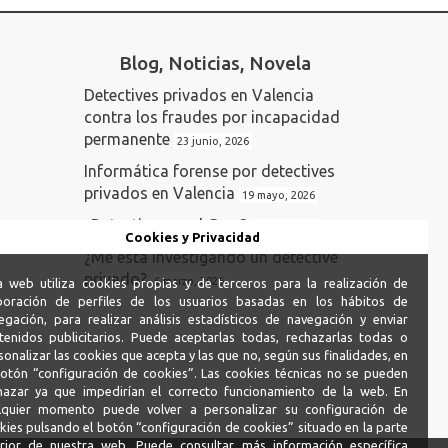
Blog, Noticias, Novela
Detectives privados en Valencia
contra los fraudes por incapacidad
permanente
23 junio, 2026
Informática forense por detectives
privados en Valencia
19 mayo, 2026
¿Detectives en el Gym?
5 abril, 2026
Cookies y Privacidad
¿Me está investigando un detective
privado?
6 marzo, 2026
a web utiliza cookies propias y de terceros para la realización de
boración de perfiles de los usuarios basadas en los hábitos de
egación, para realizar análisis estadísticos de navegación y enviar
tenidos publicitarios. Puede aceptarlas todas, rechazarlas todas o
sonalizar las cookies que acepta y las que no, según sus finalidades, en
botón “configuración de cookies”. Las cookies técnicas no se pueden
hazar ya que impedirían el correcto funcionamiento de la web. En
lquier momento puede volver a personalizar su configuración de
kies pulsando el botón “configuración de cookies” situado en la parte
erior de nuestra web. Puede consultar más información específica