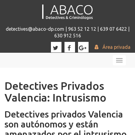
detectives@abaco-dp.com | 963 52 12 12 | 639 07 6422 |
630 912 516
Área privada
Toggl
naviga
Detectives Privados
Valencia: Intrusismo
Detectives privados Valencia
son autónomos y están
amenazados por el intrusismo