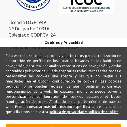
Licencia D.G.P: 949
Nº Despacho 10316
Colegiado CODPCV: 24
Colegiado ICOC: 140
Cookies y Privacidad
Menciones Honoríficas de la D.G.P
Blog, Noticias, Novela
Esta web utiliza cookies propias y de terceros para la realización de
elaboración de perfiles de los usuarios basadas en los hábitos de
Detectives privados en Valencia contra los fraudes
navegación, para realizar análisis estadísticos de navegación y enviar
contenidos publicitarios. Puede aceptarlas todas, rechazarlas todas o
por incapacidad permanente
23 junio, 2026
personalizar las cookies que acepta y las que no, según sus
Informática forense por detectives privados en
finalidades, en el botón “configuración de cookies”. Las cookies
técnicas no se pueden rechazar ya que impedirían el correcto
Valencia
19 mayo, 2026
funcionamiento de la web. En cualquier momento puede volver a
¿Detectives en el Gym?
personalizar su configuración de cookies pulsando el botón
5 abril, 2026
“configuración de cookies” situado en la parte inferior de nuestra
¿Me está investigando un detective privado?
6 marzo,
web. Puede consultar más información específica sobre las cookies
que utilizamos en nuestra
política de privacidad y política de cookies
.
2026