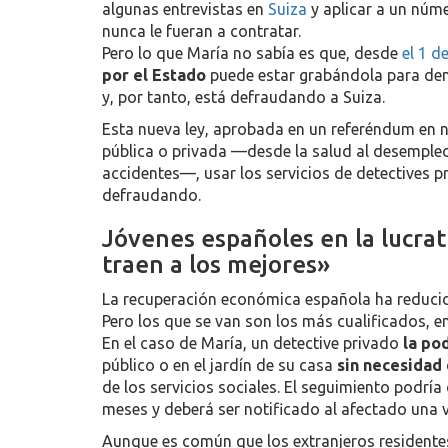
algunas entrevistas en
Suiza
y aplicar a un núm
nunca le fueran a contratar.
Pero lo que María no sabía es que, desde
el 1 d
por el Estado
puede estar grabándola para de
y, por tanto, está defraudando a Suiza.
Esta nueva ley, aprobada en un referéndum en 
pública o privada —desde la salud al desempleo,
accidentes—, usar los servicios de detectives 
defraudando.
Jóvenes españoles en la lucrat
traen a los mejores»
La recuperación económica española ha reducido 
Pero los que se van son los más cualificados, en
En el caso de María, un detective privado
la pod
público o en el jardín de su casa
sin necesidad 
de los servicios sociales. El seguimiento podrí
meses y deberá ser notificado al afectado una 
Aunque es común que los extranjeros residentes