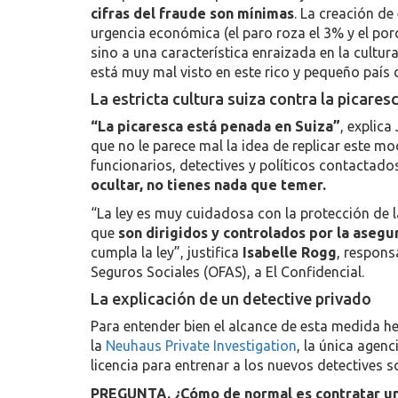
cifras del fraude son mínimas
. La creación de
urgencia económica (el paro roza el 3% y el p
sino a una característica enraizada en la cultu
está muy mal visto en este rico y pequeño país 
La estricta cultura suiza contra la picares
“La picaresca está penada en Suiza”
, explica
que no le parece mal la idea de replicar este m
funcionarios, detectives y políticos contactado
ocultar, no tienes nada que temer.
“La ley es muy cuidadosa con la protección de la
que
son dirigidos y controlados por la aseg
cumpla la ley”, justifica
Isabelle Rogg
, respons
Seguros Sociales (OFAS), a El Confidencial.
La explicación de un detective privado
Para entender bien el alcance de esta medida
la
Neuhaus Private Investigation
, la única agenc
licencia para entrenar a los nuevos detectives so
PREGUNTA. ¿Cómo de normal es contratar un