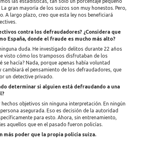
mos las estadísticas, tan solo un porcentaje pequeño
La gran mayoría de los suizos son muy honestos. Pero,
 A largo plazo, creo que esta ley nos beneficiará
ectives.
fectivos contra los defraudadores? ¿Considera que
omo España, donde el fraude es mucho más alto?
ninguna duda. He investigado delitos durante 22 años
 he visto cómo los tramposos disfrutaban de los
Qué se hacía? Nada, porque apenas había voluntad
ley cambiará el pensamiento de los defraudadores, que
r un detective privado.
vado determinar si alguien está defraudando a una
l?
r hechos objetivos sin ninguna interpretación. En ningún
a persona asegurada. Eso es decisión de la autoridad
pecíficamente para esto. Ahora, sin entrenamiento,
les aquellos que en el pasado fueron policías.
n más poder que la propia policía suiza.