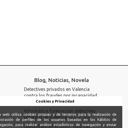
Blog, Noticias, Novela
Detectives privados en Valencia
contra los fraudes por incapacidad
permanente
Cookies y Privacidad
23 junio, 2026
Informática forense por detectives
a web utiliza cookies propias y de terceros para la realización de
privados en Valencia
19 mayo, 2026
boración de perfiles de los usuarios basadas en los hábitos de
egación, para realizar análisis estadísticos de navegación y enviar
¿Detectives en el Gym?
5 abril, 2026