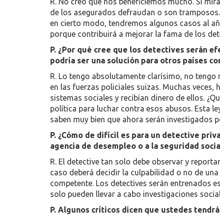
R. No creo que nos beneficiemos mucho. Si mira
de los asegurados defraudan o son tramposos. 
en cierto modo, tendremos algunos casos al año.
porque contribuirá a mejorar la fama de los det
P. ¿Por qué cree que los detectives serán e
podría ser una solución para otros países c
R. Lo tengo absolutamente clarísimo, no tengo 
en las fuerzas policiales suizas. Muchas veces,
sistemas sociales y recibían dinero de ellos. ¿
política para luchar contra esos abusos. Esta 
saben muy bien que ahora serán investigados po
P. ¿Cómo de difícil es para un detective pri
agencia de desempleo o a la seguridad socia
R. El detective tan solo debe observar y reporta
caso deberá decidir la culpabilidad o no de un
competente. Los detectives serán entrenados es
solo pueden llevar a cabo investigaciones socia
P. Algunos críticos dicen que ustedes tendrá