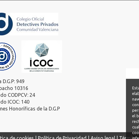
a D.G.P: 949
pacho 10316
Est
ela
ado CODPCV: 24
nav
ado ICOC: 140
con
es Honoríficas de la D.G.P
per
el 
rec
cua
coo
itica de cookies |
Política de Privacidad |
Aviso legal |
Términos
inf