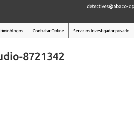
detectives@abaco-dp.
Criminólogos
Contratar Online
Servicios Investigador privado
udio-8721342