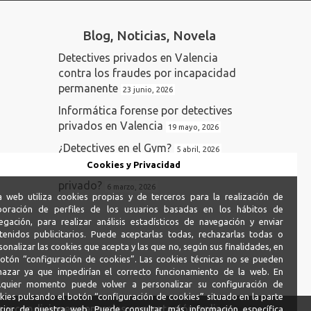
Blog, Noticias, Novela
Detectives privados en Valencia
contra los fraudes por incapacidad
permanente
23 junio, 2026
Informática forense por detectives
privados en Valencia
19 mayo, 2026
¿Detectives en el Gym?
5 abril, 2026
Cookies y Privacidad
¿Me está investigando un detective
privado?
6 marzo, 2026
a web utiliza cookies propias y de terceros para la realización de
boración de perfiles de los usuarios basadas en los hábitos de
egación, para realizar análisis estadísticos de navegación y enviar
tenidos publicitarios. Puede aceptarlas todas, rechazarlas todas o
sonalizar las cookies que acepta y las que no, según sus finalidades, en
botón “configuración de cookies”. Las cookies técnicas no se pueden
hazar ya que impedirían el correcto funcionamiento de la web. En
lquier momento puede volver a personalizar su configuración de
kies pulsando el botón “configuración de cookies” situado en la parte
 y condiciones generales contratación online
erior de nuestra web. Puede consultar más información específica