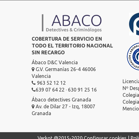
COBERTURA DE SERVICIO EN
TODO EL TERRITORIO NACIONAL
SIN RECARGO
Ábaco D&C Valencia
G.V. Germanías 26-4 46006
Valencia
Licenci
963 52 12 12
Nº Des
639 07 64 22 · 630 91 25 16
Colegi
Ábaco detectives Granada
Colegi
Av. de Dilar 27 - Izq, 18007
Mencion
Granada
Verkot
@2015-2020
Configurar cookies |
Pol