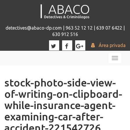
detectives@abaco-dp.com | 963 52 12 12 | 639 07 6422 |
630 912 516
Área privada
Toggl
naviga
stock-photo-side-view-
of-writing-on-clipboard-
while-insurance-agent-
examining-car-after-
accident-221542726