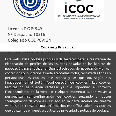
Licencia D.G.P: 949
Nº Despacho 10316
Colegiado CODPCV: 24
Colegiado ICOC: 140
Cookies y Privacidad
Menciones Honoríficas de la D.G.P
Blog, Noticias, Novela
Esta web utiliza cookies propias y de terceros para la realización de
elaboración de perfiles de los usuarios basadas en los hábitos de
Detectives privados en Valencia contra los fraudes
navegación, para realizar análisis estadísticos de navegación y enviar
contenidos publicitarios. Puede aceptarlas todas, rechazarlas todas o
por incapacidad permanente
23 junio, 2026
personalizar las cookies que acepta y las que no, según sus
Informática forense por detectives privados en
finalidades, en el botón “configuración de cookies”. Las cookies
técnicas no se pueden rechazar ya que impedirían el correcto
Valencia
19 mayo, 2026
funcionamiento de la web. En cualquier momento puede volver a
¿Detectives en el Gym?
personalizar su configuración de cookies pulsando el botón
5 abril, 2026
“configuración de cookies” situado en la parte inferior de nuestra
¿Me está investigando un detective privado?
6 marzo,
web. Puede consultar más información específica sobre las cookies
que utilizamos en nuestra
política de privacidad y política de cookies
.
2026