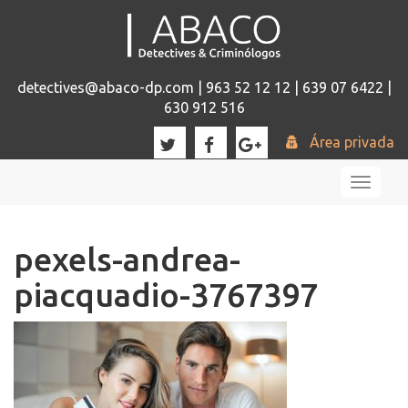
detectives@abaco-dp.com | 963 52 12 12 | 639 07 6422 |
630 912 516
Área privada
Toggl
naviga
pexels-andrea-
piacquadio-3767397